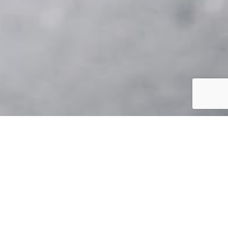
nsformacji organizacyjnej i zrównoważonego
w zarządzaniu organizacjami. Przez lata
wijałam strategie biznesowe i tworzyłam miejsca
wiadczenie obejmuje zarówno zarządzanie
wym.
re łączą cele biznesowe z pozytywnym
erów i organizacje w projektowaniu skutecznych