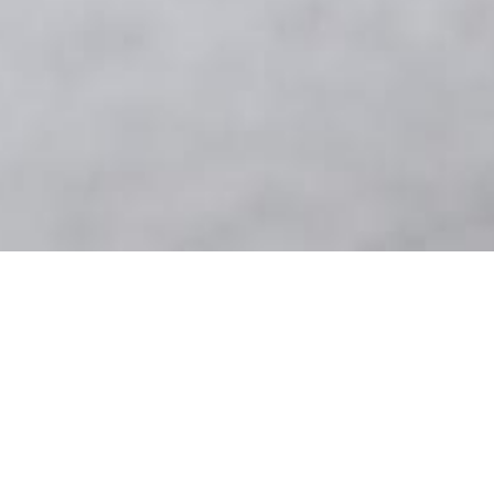
Jestem ekspertką w obszarze strategii, tra
rozwoju, z ponad 20-letnim doświadczeniem 
prowadziłam firmy przez procesy zmian, roz
pracy, które angażują i inspirują. Moje doś
na poziomie krajowym, jak i międzynarodo
Specjalizuję się w budowaniu strategii, któ
doświadczeniem pracowników. Wspieram lid