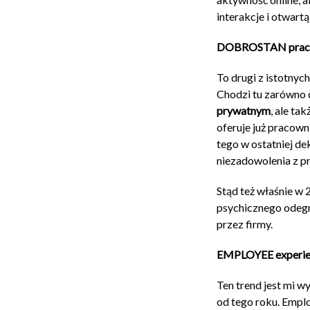
interakcje i otwar
DOBROSTAN prac
To drugi z istotnyc
Chodzi tu zarówno
prywatnym
, ale ta
oferuje już pracow
tego w ostatniej d
niezadowolenia z p
Stąd też właśnie w
psychicznego odegr
przez firmy.
EMPLOYEE experie
Ten trend jest mi w
od tego roku. Empl