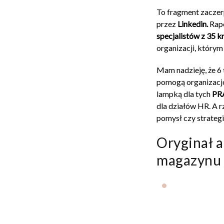
To fragment zaczer
przez
Linkedin.
Rapo
specjalistów z 35 k
organizacji, którym
Mam nadzieję, że 6 
pomogą organizacjo
lampką dla tych
P
dla działów HR. A r
pomysł czy strateg
Oryginał a
magazynu