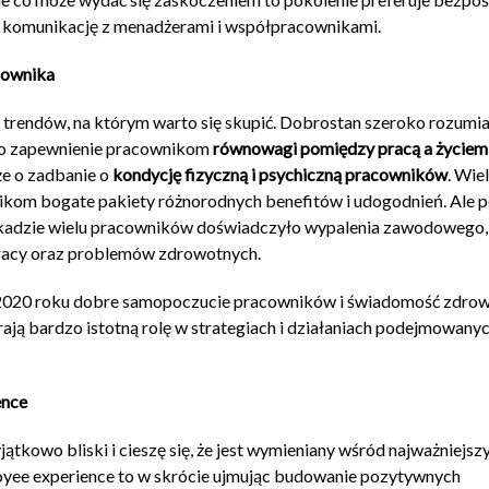
tą komunikację z menadżerami i współpracownikami.
ownika
h trendów, na którym warto się skupić. Dobrostan szeroko rozumia
 o zapewnienie pracownikom
równowagi pomiędzy pracą a życiem
kże o zadbanie o
kondycję fizyczną i psychiczną pracowników
. Wie
nikom bogate pakiety różnorodnych benefitów i udogodnień. Ale
ekadzie wielu pracowników doświadczyło wypalenia zawodowego,
racy oraz problemów zdrowotnych.
 2020 roku dobre samopoczucie pracowników i świadomość zdrow
ają bardzo istotną rolę w strategiach i działaniach podejmowany
nce
yjątkowo bliski i cieszę się, że jest wymieniany wśród najważniejsz
oyee experience to w skrócie ujmując budowanie pozytywnych