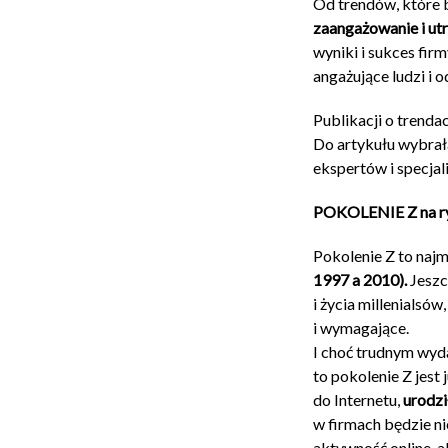
Od trendów, które 
zaangażowanie i u
wyniki i sukces fir
angażujące ludzi i 
Publikacji o trenda
Do artykułu wybrała
ekspertów i specjal
POKOLENIE Z na r
Pokolenie Z to najm
1997 a 2010).
Jeszc
i życia millenialsó
i wymagające.
I choć trudnym wyd
to pokolenie Z jest
do Internetu,
urodzi
w firmach będzie ni
aktywność online, 