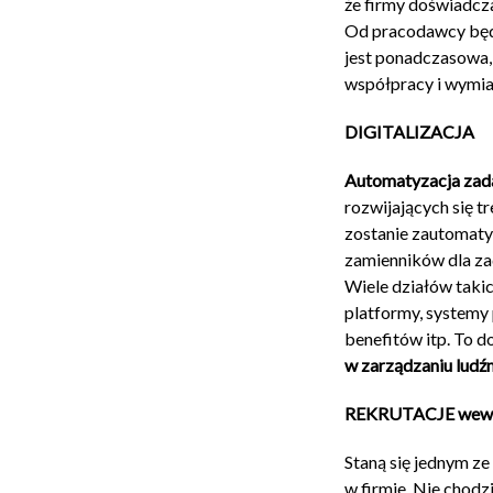
że firmy doświadcz
Od pracodawcy będz
jest ponadczasowa,
współpracy i wymia
DIGITALIZACJA
Automatyzacja zad
rozwijających się 
zostanie zautomaty
zamienników dla za
Wiele działów taki
platformy, systemy
benefitów itp. To d
w zarządzaniu ludź
REKRUTACJE wewn
Staną się jednym z
w firmie. Nie chodz