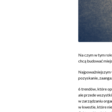
Na czym w tym roku
chcą budować miejs
Najpoważniejszym wy
pozyskanie, zaanga
6 trendów, które op
ale przede wszystk
w zarządzaniu organ
w kwestie, które ni