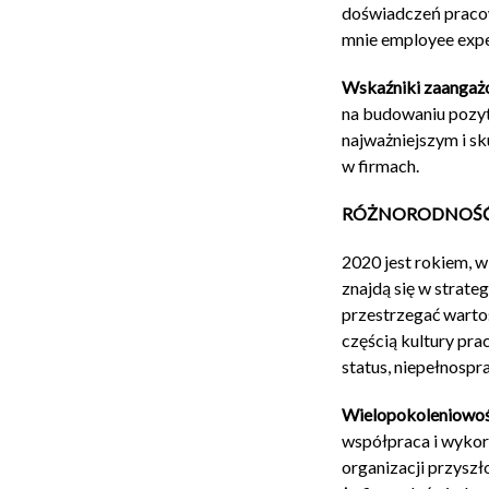
doświadczeń pracow
mnie employee expe
Wskaźniki zaangaż
na budowaniu pozyt
najważniejszym i s
w firmach.
RÓŻNORODNOŚĆ i 
2020 jest rokiem, w
znajdą się w strate
przestrzegać warto
częścią kultury pra
status, niepełnospr
Wielopokoleniowo
współpraca i wykor
organizacji przyszł