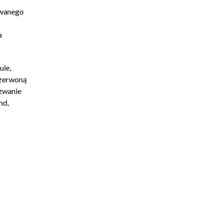
owanego
a
ule,
czerwoną
yzwanie
nd,