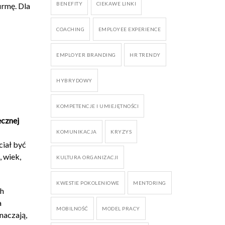
BENEFITY
CIEKAWE LINKI
irmę. Dla
COACHING
EMPLOYEE EXPERIENCE
EMPLOYER BRANDING
HR TRENDY
HYBRYDOWY
KOMPETENCJE I UMIEJĘTNOŚCI
ecznej
KOMUNIKACJA
KRYZYS
ciał być
, wiek,
KULTURA ORGANIZACJI
KWESTIE POKOLENIOWE
MENTORING
ch
a
MOBILNOŚĆ
MODEL PRACY
znaczają,