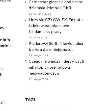
Cele strategiczne a codzienne
działania. Metoda OKR
11 kwietnia 2024
Liczy się CZŁOWIEK. Empatia
i ciekawość jako nowe
ny.
fundamenty pracy
26 marca 2024
le firm
Papierowy Sufit. Niewidzialna
 pomimo
bariera dla umiejętności.
19 lutego 2024
Czego nie wiedzą liderzy, czyli
jak stopić górę lodową
ia
nieświadomości?
ch
12 lutego 2024
TAGI
ych