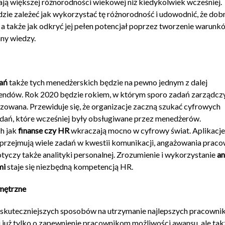
ają większej różnorodności wiekowej niż kiedykolwiek wcześniej.
ie zależeć jak wykorzystać tę różnorodność i udowodnić, że dob
 a także jak odkryć jej pełen potencjał poprzez tworzenie warunk
ny wiedzy.
ań
także tych menedżerskich będzie na pewno jednym z dalej
trendów. Rok 2020 będzie rokiem, w którym sporo zadań zarządcz
zowana. Przewiduje się, że organizacje zaczną szukać cyfrowych
dań, które wcześniej były obsługiwane przez menedżerów.
ch jak
finanse czy HR
wkraczają mocno w cyfrowy świat. Aplikacje
 przejmują wiele zadań w kwestii komunikacji, angażowania prac
otyczy także analityki personalnej. Zrozumienie i wykorzystanie
an
mi
staje się niezbędną kompetencją HR.
ętrzne
e skuteczniejszych sposobów na utrzymanie najlepszych pracown
i już tylko o zapewnienie pracownikom możliwości awansu, ale tak