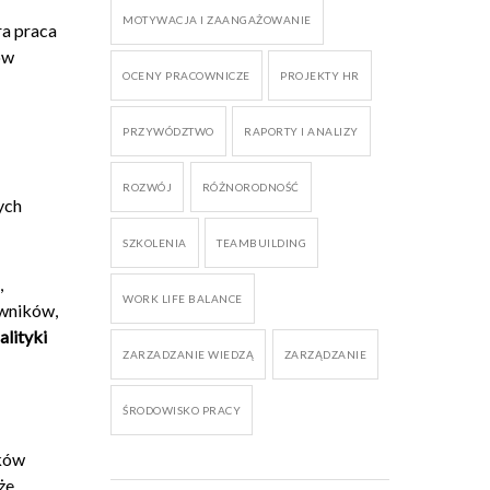
MOTYWACJA I ZAANGAŻOWANIE
ra praca
ów
OCENY PRACOWNICZE
PROJEKTY HR
PRZYWÓDZTWO
RAPORTY I ANALIZY
ROZWÓJ
RÓŻNORODNOŚĆ
ych
SZKOLENIA
TEAMBUILDING
,
WORK LIFE BALANCE
owników,
alityki
ZARZADZANIE WIEDZĄ
ZARZĄDZANIE
ŚRODOWISKO PRACY
ików
że