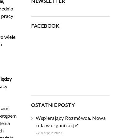
NEWSLETTER
e,
średnio
e pracy
FACEBOOK
o wiele.
u
między
racy
OSTATNIE POSTY
lsami
dostępem
Wspierający Rozmówca. Nowa
lenia
rola w organizacji?
ch
22 sierpnia 2024
średnie