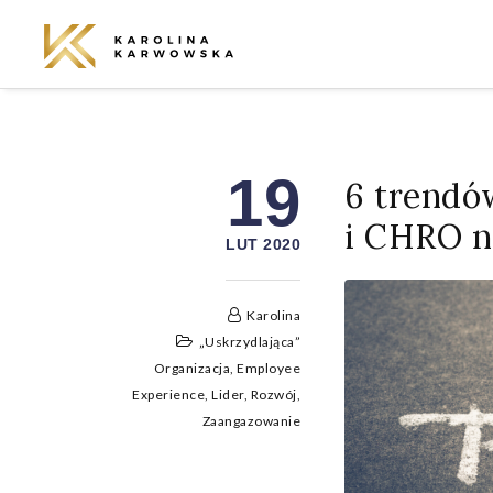
19
6 trendó
i CHRO n
LUT 2020
Karolina
„Uskrzydlająca”
Organizacja
,
Employee
Experience
,
Lider
,
Rozwój
,
Zaangazowanie