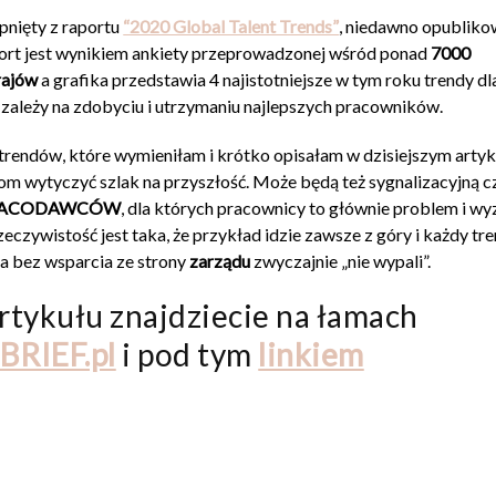
pnięty z raportu
“2020 Global Talent Trends”
, niedawno opublik
rt jest wynikiem ankiety przeprowadzonej wśród ponad
7000
rajów
a grafika przedstawia 4 najistotniejsze w tym roku trendy dl
 zależy na zdobyciu i utrzymaniu najlepszych pracowników.
trendów, które wymieniłam i krótko opisałam w dzisiejszym artyk
m wytyczyć szlak na przyszłość. Może będą też sygnalizacyjną 
RACODAWCÓW
, dla których pracownicy to głównie problem i w
zeczywistość jest taka, że przykład idzie zawsze z góry i każdy tre
ia bez wsparcia ze strony
zarządu
zwyczajnie „nie wypali”.
rtykułu znajdziecie na łamach
BRIEF.pl
i pod tym
linkiem