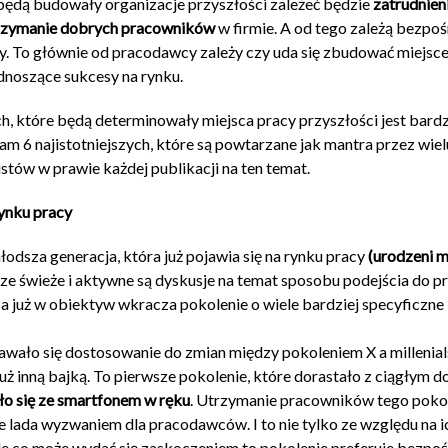
będą budowały organizacje przyszłości zależeć będzie
zatrudnieni
trzymanie dobrych pracowników
w firmie. A od tego zależą bezpo
my. To głównie od pracodawcy zależy czy uda się zbudować miejsc
odnoszące sukcesy na rynku.
ch, które będą determinowały miejsca pracy przyszłości jest bardz
m 6 najistotniejszych, które są powtarzane jak mantra przez wiel
istów w prawie każdej publikacji na ten temat.
ynku pracy
łodsza generacja, która już pojawia się na rynku pracy
(urodzeni 
ze świeże i aktywne są dyskusje na temat sposobu podejścia do p
w, a już w obiektyw wkracza pokolenie o wiele bardziej specyficzne
awało się dostosowanie do zmian między pokoleniem X a millenia
 już inną bajką. To pierwsze pokolenie, które dorastało z ciągłym 
ło się ze smartfonem w ręku
. Utrzymanie pracowników tego poko
e lada wyzwaniem dla pracodawców. I to nie tylko ze względu na i
ale co może wydać się zaskoczeniem to pokolenie preferuje bezpo