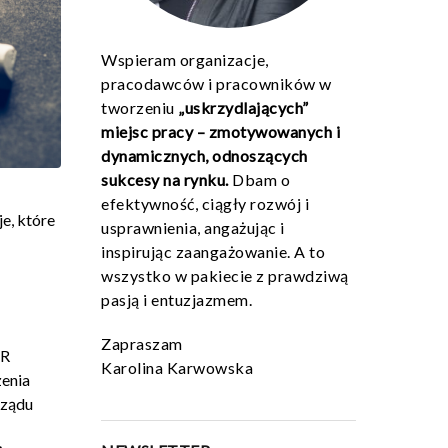
Wspieram organizacje,
pracodawców i pracowników w
tworzeniu
„uskrzydlających”
miejsc pracy – zmotywowanych i
dynamicznych, odnoszących
sukcesy na rynku.
Dbam o
efektywność, ciągły rozwój i
e, które
usprawnienia, angażując i
inspirując zaangażowanie. A to
wszystko w pakiecie z prawdziwą
pasją i entuzjazmem.
Zapraszam
HR
Karolina Karwowska
zenia
rządu