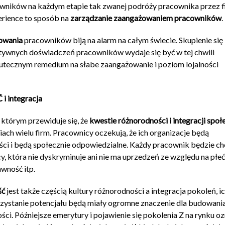
ników na każdym etapie tak zwanej podróży pracownika przez f
rience to sposób na
zarządzanie zaangażowaniem pracowników
.
owania
pracowników biją na alarm na całym świecie. Skupienie się
ywnych doświadczeń pracowników wydaje się być w tej chwili
kutecznym remedium na słabe zaangażowanie i poziom lojalności
integracja
 którym przewiduje się, że
kwestie różnorodności i integracji społ
giach wielu firm. Pracownicy oczekują, że ich organizacje będą
ści i będą społecznie odpowiedzialne. Każdy pracownik będzie ch
cy, która nie dyskryminuje ani nie ma uprzedzeń ze względu na płeć
awność itp.
ść
jest także częścią kultury różnorodności a integracja pokoleń, i
zystanie potencjału będą miały ogromne znaczenie dla budowani
ości. Późniejsze emerytury i pojawienie się pokolenia Z na rynku o