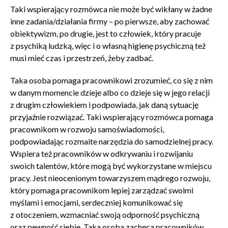
Taki wspierający rozmówca nie może być wikłany w żadne
inne zadania/działania firmy – po pierwsze, aby zachować
obiektywizm, po drugie, jest to człowiek, który pracuje
z psychiką ludzką, więc i o własną higienę psychiczną też
musi mieć czas i przestrzeń, żeby zadbać.
Taka osoba pomaga pracownikowi zrozumieć, co się z nim
w danym momencie dzieje albo co dzieje się w jego relacji
z drugim człowiekiem i podpowiada, jak daną sytuację
przyjaźnie rozwiązać. Taki wspierający rozmówca pomaga
pracownikom w rozwoju samoświadomości,
podpowiadając rozmaite narzędzia do samodzielnej pracy.
Wspiera też pracowników w odkrywaniu i rozwijaniu
swoich talentów, które mogą być wykorzystane w miejscu
pracy. Jest nieocenionym towarzyszem mądrego rozwoju,
który pomaga pracownikom lepiej zarządzać swoimi
myślami i emocjami, serdeczniej komunikować się
z otoczeniem, wzmacniać swoją odporność psychiczną
oraz pewność siebie. Taka osoba zachęca pracowników