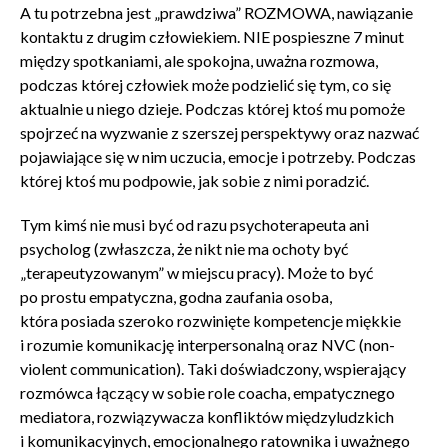
A tu potrzebna jest „prawdziwa” ROZMOWA, nawiązanie
kontaktu z drugim człowiekiem. NIE pospieszne 7 minut
między spotkaniami, ale spokojna, uważna rozmowa,
podczas której człowiek może podzielić się tym, co się
aktualnie u niego dzieje. Podczas której ktoś mu pomoże
spojrzeć na wyzwanie z szerszej perspektywy oraz nazwać
pojawiające się w nim uczucia, emocje i potrzeby. Podczas
której ktoś mu podpowie, jak sobie z nimi poradzić.
Tym kimś nie musi być od razu psychoterapeuta ani
psycholog (zwłaszcza, że nikt nie ma ochoty być
„terapeutyzowanym” w miejscu pracy). Może to być
po prostu empatyczna, godna zaufania osoba,
która posiada szeroko rozwinięte kompetencje miękkie
i rozumie komunikację interpersonalną oraz NVC (non-
violent communication). Taki doświadczony, wspierający
rozmówca łączący w sobie role coacha, empatycznego
mediatora, rozwiązywacza konfliktów międzyludzkich
i komunikacyjnych, emocjonalnego ratownika i uważnego