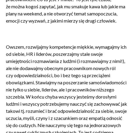
że można kogoś zapytać, jak mu smakuje kawa lub jakie ma
plany na weekend, a nie otworzyć temat samopoczucia,
emocji czy wyzwań, z jakimi mierzy się drugi człowiek.
Owszem, rozwijajmy kompetencje miękkie, wymagajmy ich
od siebie, HR i liderów, poszerzajmy stale swoje
umiejętności rozmawiania z ludźmi (i rozmawiajmy z nimi!),
ale nie dodawajmy obecnym pracownikom nowych ról
czy odpowiedzialności, bo i bez tego są przeciążeni
obowiązkami. Stawiajmy na poszerzanie samoświadomości
nie tylko u siebie, liderów, ale i pracowników niższego
szczebla. W końcu chyba wszyscy jesteśmy dorosłymi
ludźmi i wszyscy potrzebujemy nauczyć się zachowywać jak
takowi tj. rozumieć i brać odpowiedzialność za siebie, swoje
uczucia, myśli, czyny i z szacunkiem oraz empatią odnosić
się do cudzych. Nie nauczymy się tego na jednorazowych
czy nawet cyklicznych szkoleniach. To jest codzienna