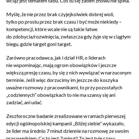
wciąż jest tematem tabu. Coś tu się zatem znowu nie spina.
Myślę, że nie przez brak czyjejkolwiek dobrej woli,
tylko po prostu przez brak czasu i być może niekiedy –
kompetencji, które wcale nie są takie łatwe
do zdobycia/rozwinięcia, zwłaszcza gdy żyje się w ciągłym
biegu, gdzie target goni target.
Zarówno pracodawca, jak i dział HR, o liderach
nie wspominając, mają ogrom obowiązków i jeszcze
większą presję czasu, by się z nich wywiązać w narzuconym
terminie. Jeśli więc dorzucimy im jeszcze do koszyka
uważne rozmowy z pracownikami, to przy pozostałych
„codziennych” obowiązkach to nie ma szansy się ani
zadziać, ani udać.
Zeszłoroczne badanie zrealizowane w ramach pierwszej
edycji ogólnopolskiej kampanii „Bliżej siebie” wykazało,
że lider ma średnio 7 minut dziennie na rozmowę ze swoim
pracownikiem. Co to jest 7 minut? To jest tyle czasu,