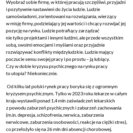
Wyobraź sobie firmę, w której pracują szczęśliwi, przyjaźni
i pozytywnie nastawieni do życia ludzie. Ludzie
samoświadomi, zorientowani na rozwiązania, wierzący
w misję firmy, podzielający jej wartości i chcący rozwijać jej
pozycję na rynku. Ludzie potrafiący zarządzać
nie tylko projektami i innymi ludźmi, ale przede wszystkim
sobą, swoimi emocjami i myślami oraz przyjaźnie
rozwiązywać konflikty międzyludzkie. Ludzie mający
poczucie sensu swojej pracy i po prostu – ją lubiący.
Czy w dobie kryzysu psychicznego na rynku pracy
to utopia? Niekoniecznie.
Od kilku lat polski rynek pracy boryka się z ogromnym
kryzysem psychicznym. Tylko w 2023 roku lekarze w całym
kraju wystawili ponad 1,4 mln zaświadczeń lekarskich
z powodu zaburzeń psychicznych i zaburzeń zachowania
(m.in. depresja, schizofrenia, nerwica, zaburzenia
nerwicowe, zaburzenia osobowości, reakcje na ciężki stres),
co przełożyło się na 26 mln dni absencji chorobowej.