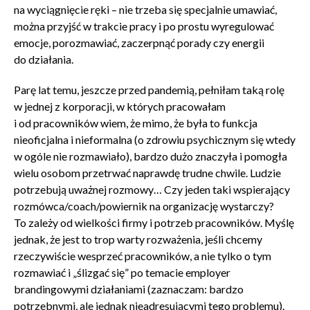
na wyciągnięcie ręki – nie trzeba się specjalnie umawiać,
można przyjść w trakcie pracy i po prostu wyregulować
emocje, porozmawiać, zaczerpnąć porady czy energii
do działania.
Parę lat temu, jeszcze przed pandemią, pełniłam taką rolę
w jednej z korporacji, w których pracowałam
i od pracowników wiem, że mimo, że była to funkcja
nieoficjalna i nieformalna (o zdrowiu psychicznym się wtedy
w ogóle nie rozmawiało), bardzo dużo znaczyła i pomogła
wielu osobom przetrwać naprawdę trudne chwile. Ludzie
potrzebują uważnej rozmowy… Czy jeden taki wspierający
rozmówca/coach/powiernik na organizację wystarczy?
To zależy od wielkości firmy i potrzeb pracowników. Myślę
jednak, że jest to trop warty rozważenia, jeśli chcemy
rzeczywiście wesprzeć pracowników, a nie tylko o tym
rozmawiać i „ślizgać się” po temacie employer
brandingowymi działaniami (zaznaczam: bardzo
potrzebnymi, ale jednak nieadresującymi tego problemu).