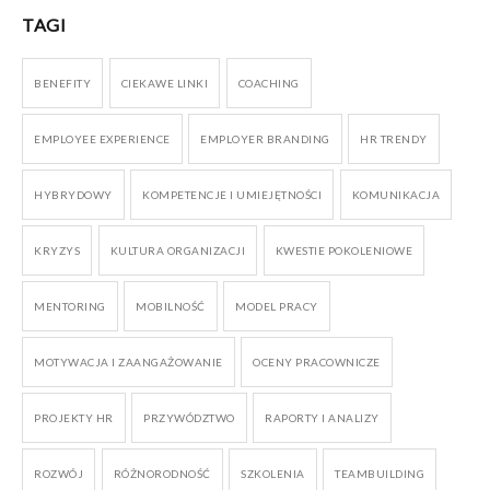
TAGI
BENEFITY
CIEKAWE LINKI
COACHING
EMPLOYEE EXPERIENCE
EMPLOYER BRANDING
HR TRENDY
HYBRYDOWY
KOMPETENCJE I UMIEJĘTNOŚCI
KOMUNIKACJA
KRYZYS
KULTURA ORGANIZACJI
KWESTIE POKOLENIOWE
MENTORING
MOBILNOŚĆ
MODEL PRACY
MOTYWACJA I ZAANGAŻOWANIE
OCENY PRACOWNICZE
PROJEKTY HR
PRZYWÓDZTWO
RAPORTY I ANALIZY
ROZWÓJ
RÓŻNORODNOŚĆ
SZKOLENIA
TEAMBUILDING