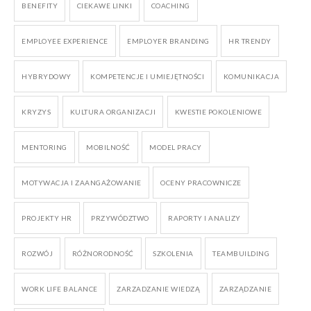
BENEFITY
CIEKAWE LINKI
COACHING
EMPLOYEE EXPERIENCE
EMPLOYER BRANDING
HR TRENDY
HYBRYDOWY
KOMPETENCJE I UMIEJĘTNOŚCI
KOMUNIKACJA
KRYZYS
KULTURA ORGANIZACJI
KWESTIE POKOLENIOWE
MENTORING
MOBILNOŚĆ
MODEL PRACY
MOTYWACJA I ZAANGAŻOWANIE
OCENY PRACOWNICZE
PROJEKTY HR
PRZYWÓDZTWO
RAPORTY I ANALIZY
ROZWÓJ
RÓŻNORODNOŚĆ
SZKOLENIA
TEAMBUILDING
WORK LIFE BALANCE
ZARZADZANIE WIEDZĄ
ZARZĄDZANIE