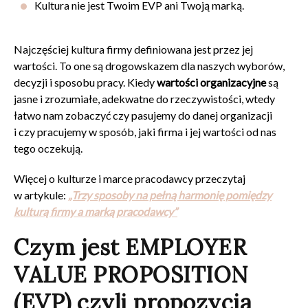
Kultura nie jest Twoim EVP ani Twoją marką.
Najczęściej kultura firmy definiowana jest przez jej
wartości. To one są drogowskazem dla naszych wyborów,
decyzji i sposobu pracy. Kiedy
wartości organizacyjne
są
jasne i zrozumiałe, adekwatne do rzeczywistości, wtedy
łatwo nam zobaczyć czy pasujemy do danej organizacji
i czy pracujemy w sposób, jaki firma i jej wartości od nas
tego oczekują.
Więcej o kulturze i marce pracodawcy przeczytaj
w artykule:
„Trzy sposoby na pełną harmonię pomiędzy
kulturą firmy a marką pracodawcy”
Czym jest EMPLOYER
VALUE PROPOSITION
(EVP) czyli propozycja