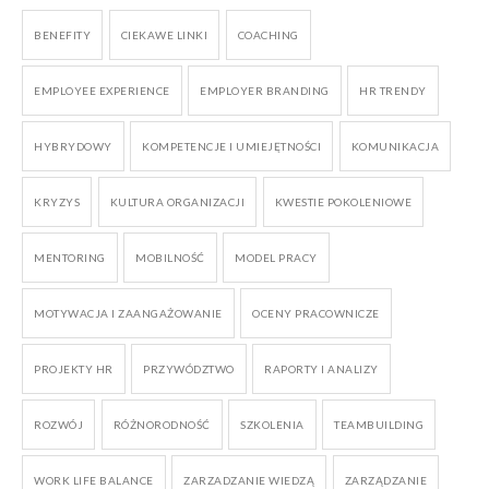
BENEFITY
CIEKAWE LINKI
COACHING
EMPLOYEE EXPERIENCE
EMPLOYER BRANDING
HR TRENDY
HYBRYDOWY
KOMPETENCJE I UMIEJĘTNOŚCI
KOMUNIKACJA
KRYZYS
KULTURA ORGANIZACJI
KWESTIE POKOLENIOWE
MENTORING
MOBILNOŚĆ
MODEL PRACY
MOTYWACJA I ZAANGAŻOWANIE
OCENY PRACOWNICZE
PROJEKTY HR
PRZYWÓDZTWO
RAPORTY I ANALIZY
ROZWÓJ
RÓŻNORODNOŚĆ
SZKOLENIA
TEAMBUILDING
WORK LIFE BALANCE
ZARZADZANIE WIEDZĄ
ZARZĄDZANIE