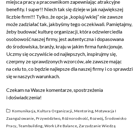
miejsca pracy a pracownikom zapewniając atrakcyjne
benefity. I super!! Niech tak się dzieje w jak największej
liczbie firm!!! Tylko, że opcja „kopiuj/wklej” nie zawsze
może zadziałać tak, jakbyśmy tego oczekiwali. Pamiętajmy,
żeby budować kulturę organizacji, która odzwierciedla
osobowość naszej firmy, jest autentyczna i dopasowana
do środowiska, branży, kraju w jakim firma funkcjonuje.
Uczmy się oczywiście od najlepszych, inspirujmy się,
czerpmy ze sprawdzonych wzorców, ale zawsze mając
na celu to, co będzie najlepsze dla naszej firmy i co sprawdzi
się w naszych warunkach.
Czekam na Wasze komentarze, spostrzeżenia
i doświadczenia!
Komunikacja
,
Kultura Organizacji
,
Mentoring
,
Motywacja I
Zaangażowanie
,
Przywództwo
,
Różnorodność
,
Rozwój
,
Środowisko
Pracy
,
Teambuilding
,
Work Life Balance
,
Zarzadzanie Wiedzą