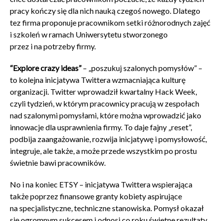
pracy kończy się dla nich nauką czegoś nowego. Dlatego
tez firma proponuje pracownikom setki różnorodnych zajęć
i szkoleń w ramach Uniwersytetu stworzonego
przez i na potrzeby firmy.
“Explore crazy ideas”
– „poszukuj szalonych pomysłów” –
to kolejna inicjatywa Twittera wzmacniająca kulturę
organizacji. Twitter wprowadził kwartalny Hack Week,
czyli tydzień, w którym pracownicy pracują w zespołach
nad szalonymi pomysłami, które można wprowadzić jako
innowacje dla usprawnienia firmy. To daje fajny „reset”,
podbija zaangażowanie, rozwija inicjatywę i pomysłowość,
integruje, ale także, a może przede wszystkim po prostu
świetnie bawi pracowników.
No i na koniec ETSY – inicjatywa Twittera wspierająca
także poprzez finansowe granty kobiety aspirujące
na specjalistyczne, techniczne stanowiska. Pomysł okazał
się ogromnym sukcesem i odnosi co roku świetne rezultaty,