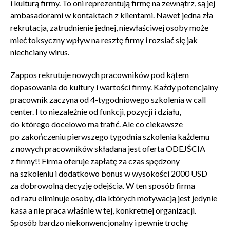
i kulturą firmy. To oni reprezentują firmę na zewnątrz, są jej
ambasadorami w kontaktach z klientami. Nawet jedna zła
rekrutacja, zatrudnienie jednej, niewłaściwej osoby może
mieć toksyczny wpływ na resztę firmy i rozsiać się jak
niechciany wirus.
Zappos rekrutuje nowych pracowników pod kątem
dopasowania do kultury i wartości firmy. Każdy potencjalny
pracownik zaczyna od 4-tygodniowego szkolenia w call
center. I to niezależnie od funkcji, pozycji i działu,
do którego docelowo ma trafić. Ale co ciekawsze
po zakończeniu pierwszego tygodnia szkolenia każdemu
z nowych pracowników składana jest oferta ODEJŚCIA
z firmy!! Firma oferuje zapłatę za czas spędzony
na szkoleniu i dodatkowo bonus w wysokości 2000 USD
za dobrowolną decyzję odejścia. W ten sposób firma
od razu eliminuje osoby, dla których motywacją jest jedynie
kasa a nie praca właśnie w tej, konkretnej organizacji.
Sposób bardzo niekonwencjonalny i pewnie trochę